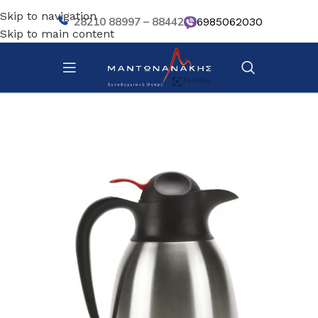
Skip to navigation
28210 88997 – 88442
6985062030
Skip to main content
Αρχική σελίδα
/
Επιτραπέζια Είδη
/
Βοηθητικά σκευή