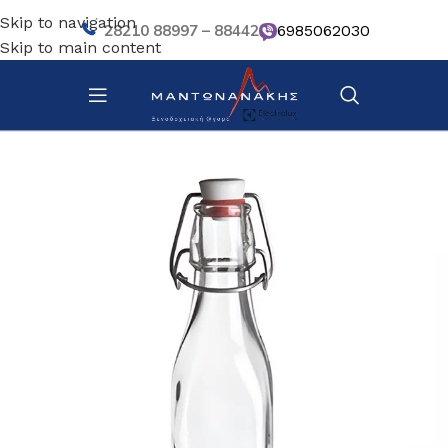
Skip to navigation
28210 88997 – 88442
6985062030
Skip to main content
Αρχική σελίδα
/
Επιτραπέζια Είδη
/
Βοηθητικά σκευή