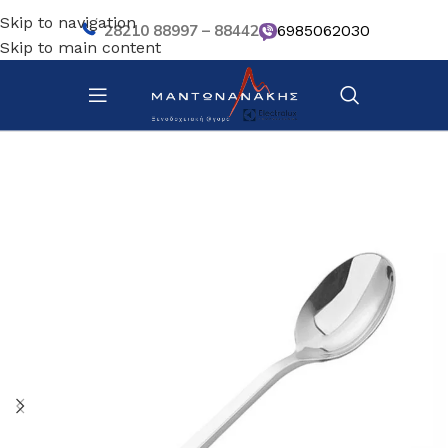
Skip to navigation
28210 88997 – 88442
6985062030
Skip to main content
Αρχική σελίδα
/
Επιτραπέζια Είδη
/
Μαχαιροπίρουνα