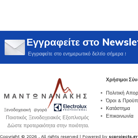
Εγγραφείτε στο Newsle
Ποτήρια
Εγγραφείτε στο ενημερωτικό δελτίο σήμερα !
Δείτε Περισσότερα
Χρήσιμοι Σύν
Πολιτική Απο
Όροι & Προϋπ
Κατάστημα
Επικοινωνία
Ποιοτικός Ξενοδοχειακός Εξοπλισμός
Δώστε προτεραιότητα στην ποιότητα.
Copyright ©
2026
, All rights reserved | Powered by
scprojects.gr