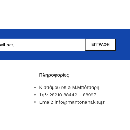
Πληροφορίες
Κισσάμου 99 & Μ.Μπότσαρη
Μαντωνανάκης
Τηλ: 28210 88442 – 88997
Επιτραπέζια Είδη
Email: info@mantonanakis.gr
Ότι χρειάζεστε εδώ !
Δείτε Περισσότερα