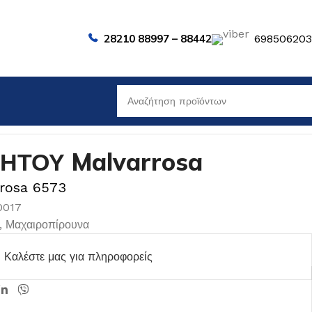
28210 88997 – 88442
69850620
ΗΤΟΥ Malvarrosa
rrosa 6573
0017
,
Μαχαιροπίρουνα
Καλέστε μας για πληροφορείς