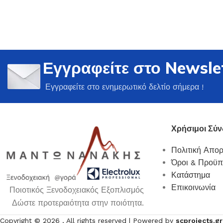
Εγγραφείτε στο Newsle
Ποτήρια
Εγγραφείτε στο ενημερωτικό δελτίο σήμερα !
Δείτε Περισσότερα
Χρήσιμοι Σύν
Πολιτική Απο
Όροι & Προϋπ
Κατάστημα
Επικοινωνία
Ποιοτικός Ξενοδοχειακός Εξοπλισμός
Δώστε προτεραιότητα στην ποιότητα.
Copyright ©
2026
, All rights reserved | Powered by
scprojects.gr