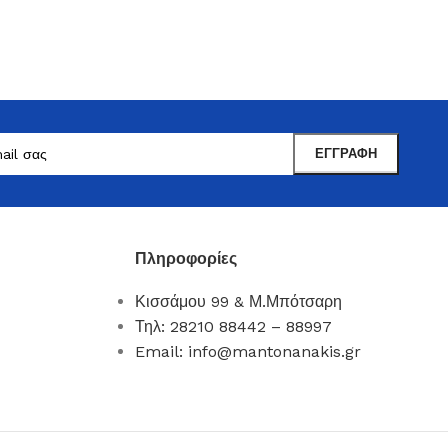
Πληροφορίες
Κισσάμου 99 & Μ.Μπότσαρη
Μαντωνανάκης
Τηλ: 28210 88442 – 88997
Επιτραπέζια Είδη
Email: info@mantonanakis.gr
Ότι χρειάζεστε εδώ !
Δείτε Περισσότερα