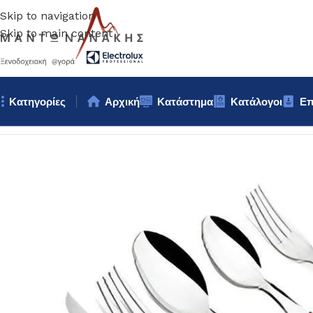
Skip to navigation
Skip to main content
Κατηγορίες
Αρχική
Κατάστημα
Κατάλογοι
Επ
Αρχική σελίδα
/
Επιτραπέζια Είδη
/
Μαχαιροπίρουνα
/
ΜΑΧΑΙΡΙ 