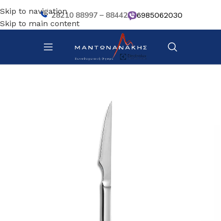
Skip to navigation
28210 88997 – 88442
6985062030
Skip to main content
Αρχική σελίδα
/
Επιτραπέζια Είδη
/
Μαχαιροπίρουνα