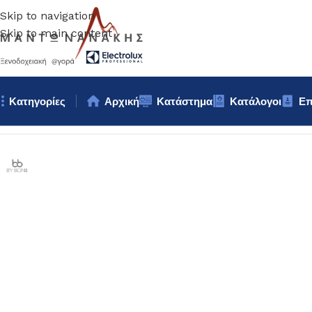
Skip to navigation
Skip to main content
Κατηγορίες
Αρχική
Κατάστημα
Κατάλογοι
Επ
Αρχική σελίδα
/
Επιτραπέζια Είδη
/
Πιάτα
/
ΜΠΩΛ Bybone 20c