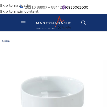
Skip to navigation
28210 88997 – 88442
6985062030
Skip to main content
Αρχική σελίδα
/
Επιτραπέζια Είδη
/
Πιάτα