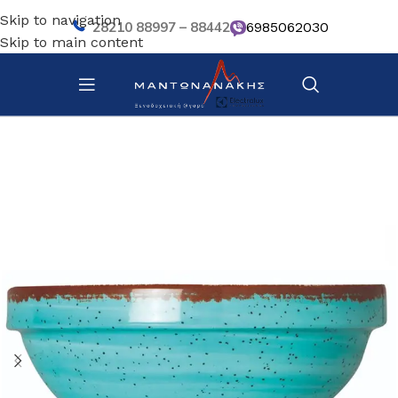
Skip to navigation
28210 88997 – 88442
6985062030
Skip to main content
Αρχική σελίδα
/
Επιτραπέζια Είδη
/
Πιάτα