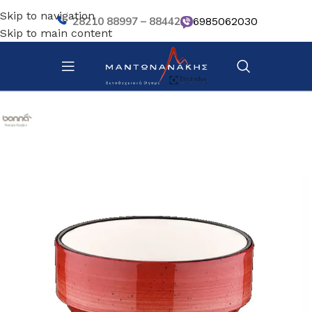
Skip to navigation
28210 88997 – 88442
6985062030
Skip to main content
Αρχική σελίδα
/
Επιτραπέζια Είδη
/
Πιάτα