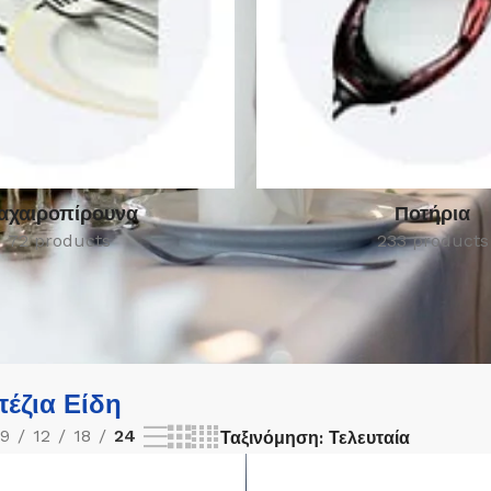
αχαιροπίρουνα
Ποτήρια
72 products
233 products
έζια Είδη
9
12
18
24