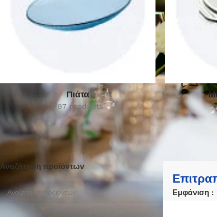
Πιάτα
Μ
797 products
Αναζήτηση προϊόντων
Επιτραπ
Εμφάνιση