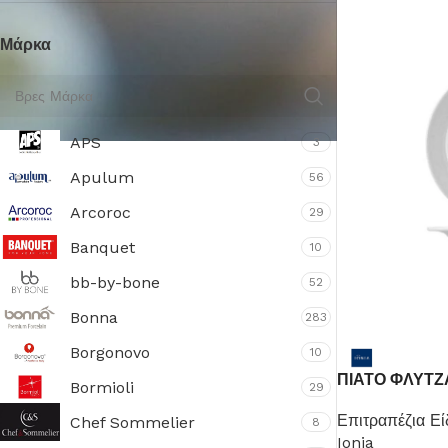
Μάρκα
APS
3
Apulum
56
Arcoroc
29
Banquet
10
bb-by-bone
52
Πιάτα
Bonna
283
Borgonovo
10
Δείτε Περισσότερα
ΠΙΑΤΟ ΦΛΥΤΖ
Bormioli
29
Επιτραπέζια Εί
Chef Sommelier
8
Ionia