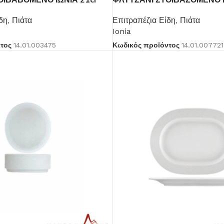
δη
,
Πιάτα
Επιτραπέζια Είδη
,
Πιάτα
Ionia
ντος
14.01.003475
Κωδικός προϊόντος
14.01.007721