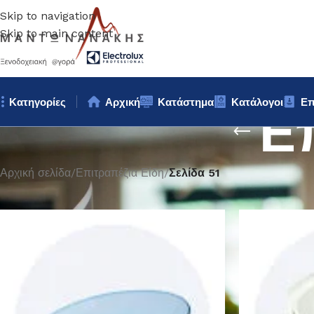
Skip to navigation
Skip to main content
Κατηγορίες
Αρχική
Κατάστημα
Κατάλογοι
Επ
Ε
Αρχική σελίδα
/
Επιτραπέζια Είδη
/
Σελίδα 51