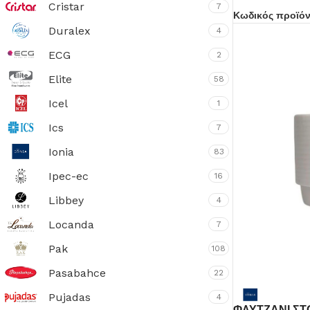
Cristar
7
Κωδικός προϊό
Duralex
4
ECG
2
Elite
58
Ποτήρια
Icel
1
Ics
7
Δείτε Περισσότερα
Ionia
83
Ipec-ec
16
Libbey
4
Locanda
7
Pak
108
Pasabahce
22
Pujadas
4
ΦΛΥΤΖΑΝΙ ΣΤ