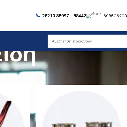
28210 88997 – 88442
69850620
Είδη