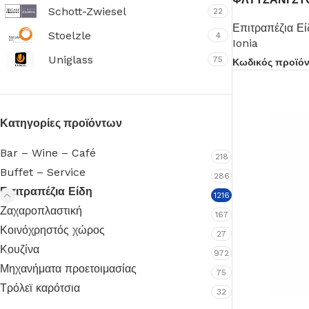
Schott-Zwiesel
22
Επιτραπέζια Εί
Stoelzle
4
Ionia
Uniglass
75
Κωδικός προϊό
Κατηγορίες προϊόντων
Bar – Wine – Café
218
Buffet – Service
286
Επιτραπέζια Είδη
1216
Ζαχαροπλαστική
167
Κοινόχρηστός χώρος
27
Κουζίνα
972
Μηχανήματα προετοιμασίας
75
Τρόλεϊ καρότσια
32