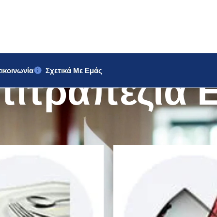
ικοινωνία
Σχετικά Με Εμάς
πιτραπέζια 