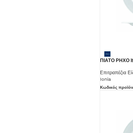
ΠΙΑΤΟ ΡΗΧΟ Ι
Επιτραπέζια Εί
Ionia
Κωδικός προϊό