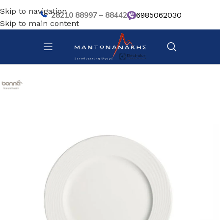
Skip to navigation
28210 88997 – 88442
6985062030
Skip to main content
Αρχική σελίδα
/
Επιτραπέζια Είδη