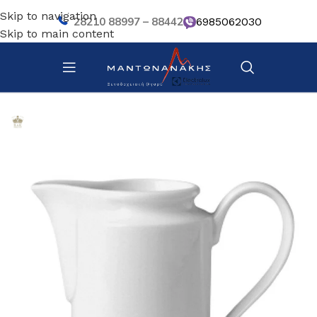
Skip to navigation
28210 88997 – 88442
6985062030
Skip to main content
Αρχική σελίδα
/
Επιτραπέζια Είδη
/
Πιάτα