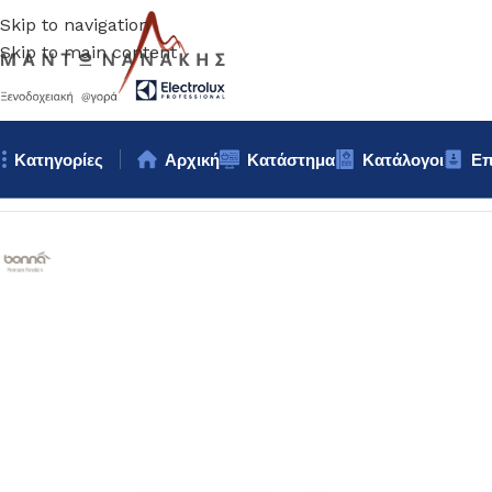
Skip to navigation
Skip to main content
Κατηγορίες
Αρχική
Κατάστημα
Κατάλογοι
Επ
Αρχική σελίδα
/
Επιτραπέζια Είδη
/
Πιάτα
/
ΜΠΩΛ ΣΤΟΙΒΑΖΟΜΕ