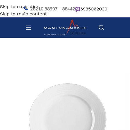
Skip to navigation
28210 88997 – 88442
6985062030
Skip to main content
Αρχική σελίδα
/
Επιτραπέζια Είδη
/
Πιάτα