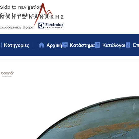
Skip to navigation
Skip to main content
Κατηγορίες
Αρχική
Κατάστημα
Κατάλογοι
Επ
Αρχική σελίδα
/
Επιτραπέζια Είδη
/
Πιάτα
/
ΠΙΑΤΟ ΡΗΧΟ ΑΚΑΝΟ