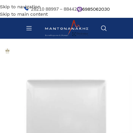
Skip to navigation
28210 88997 – 88442
6985062030
Skip to main content
Αρχική σελίδα
/
Επιτραπέζια Είδη
/
Πιάτα