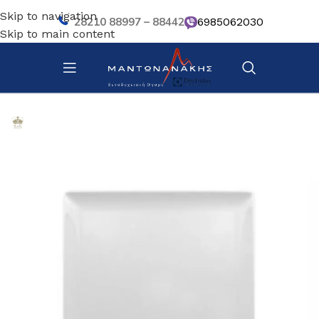
Skip to navigation
28210 88997 – 88442
6985062030
Skip to main content
Αρχική σελίδα
/
Επιτραπέζια Είδη
/
Πιάτα