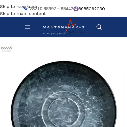
Skip to navigation
28210 88997 – 88442
6985062030
Skip to main content
Αρχική σελίδα
/
Επιτραπέζια Είδη
/
Πιάτα