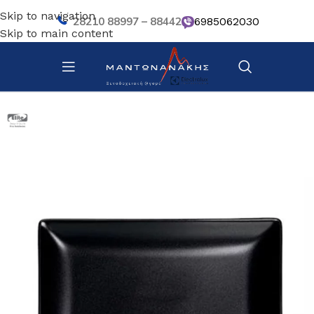
Skip to navigation
28210 88997 – 88442
6985062030
Skip to main content
Αρχική σελίδα
/
Επιτραπέζια Είδη
/
Πιάτα