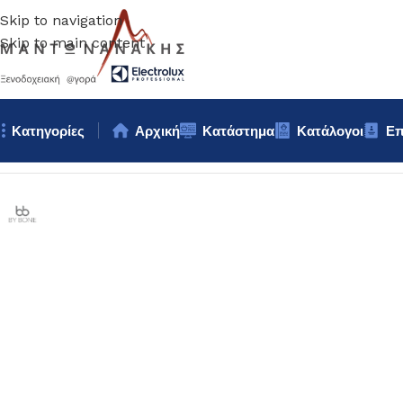
Skip to navigation
Skip to main content
Κατηγορίες
Αρχική
Κατάστημα
Κατάλογοι
Επ
Αρχική σελίδα
/
Επιτραπέζια Είδη
/
Πιάτα
/
ΠΙΑΤΕΛΑ Bybone 24