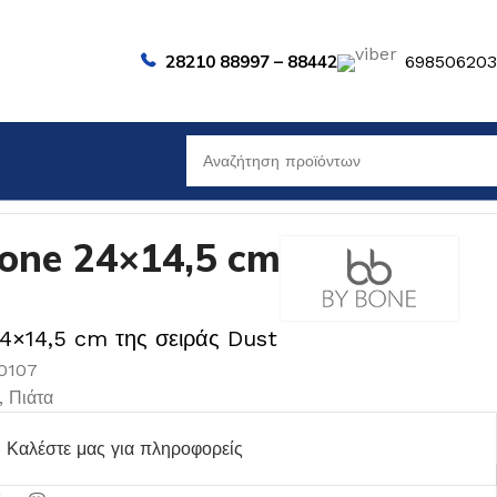
28210 88997 – 88442
69850620
one 24×14,5 cm
4×14,5 cm της σειράς Dust
80107
,
Πιάτα
Καλέστε μας για πληροφορείς