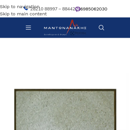
Skip to navigation
28210 88997 – 88442
6985062030
Skip to main content
Αρχική σελίδα
/
Επιτραπέζια Είδη
/
Πιάτα