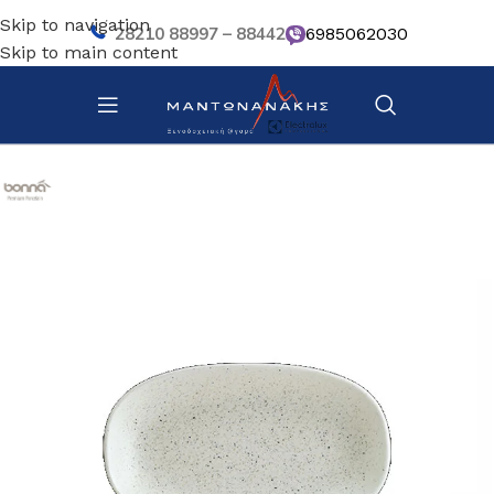
Skip to navigation
28210 88997 – 88442
6985062030
Skip to main content
Αρχική σελίδα
/
Επιτραπέζια Είδη
/
Πιάτα