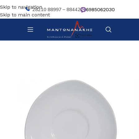
Skip to navigation
28210 88997 – 88442
6985062030
Skip to main content
Αρχική σελίδα
/
Επιτραπέζια Είδη
/
Πιάτα