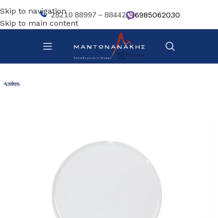
Skip to navigation
28210 88997 – 88442
6985062030
Skip to main content
Αρχική σελίδα
/
Επιτραπέζια Είδη
/
Πιάτα