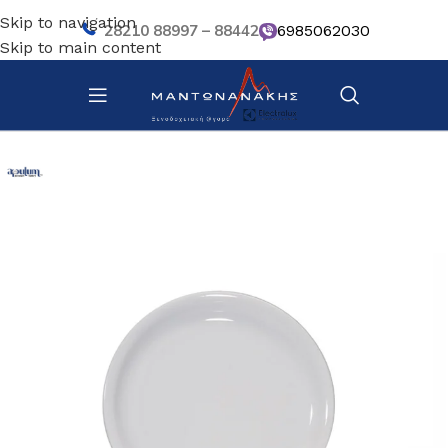
Skip to navigation
28210 88997 – 88442
6985062030
Skip to main content
Αρχική σελίδα
/
Επιτραπέζια Είδη
/
Πιάτα