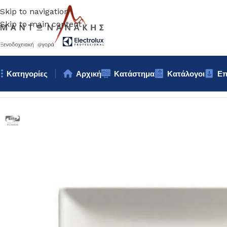
Skip to navigation
Skip to main content
Κατηγορίες
Αρχική
Κατάστημα
Κατάλογοι
Επ
Αρχική σελίδα
/
Επιτραπέζια Είδη
/
Πιάτα
/
ΠΙΑΤΟ ΡΗΧΟ Elite 1