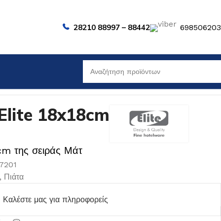
28210 88997 – 88442
69850620
lite 18x18cm
 cm της σειράς Μάτ
07201
,
Πιάτα
Καλέστε μας για πληροφορείς