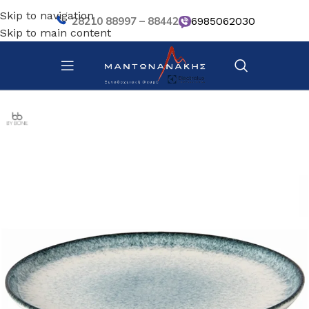
Skip to navigation
28210 88997 – 88442
6985062030
Skip to main content
Αρχική σελίδα
/
Επιτραπέζια Είδη
/
Πιάτα