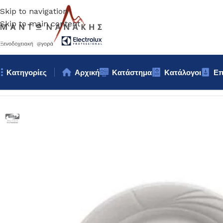
Skip to navigation
Skip to main content
Κατηγορίες
Αρχική
Κατάστημα
Κατάλογοι
Επ
Αρχική σελίδα
/
Επιτραπέζια Είδη
/
Πιάτα
/
ΠΙΑΤΟ ΡΗΧΟ Elite 