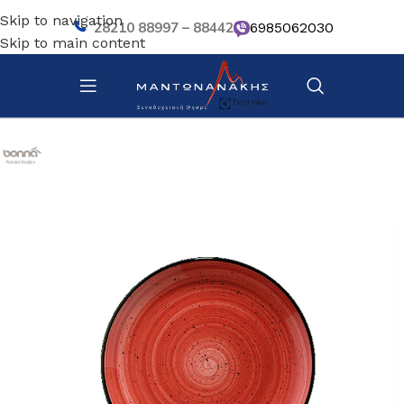
Skip to navigation
28210 88997 – 88442
6985062030
Skip to main content
Αρχική σελίδα
/
Επιτραπέζια Είδη
/
Πιάτα