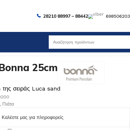
28210 88997 – 88442
69850620
Bonna 25cm
 της σειράς Luca sand
0200
,
Πιάτα
Καλέστε μας για πληροφορείς