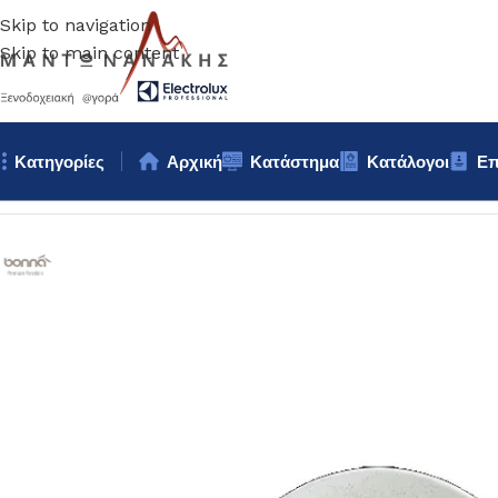
Skip to navigation
Skip to main content
Κατηγορίες
Αρχική
Κατάστημα
Κατάλογοι
Επ
Αρχική σελίδα
/
Επιτραπέζια Είδη
/
Πιάτα
/
ΠΙΑΤΟ ΡΗΧΟ Bonna