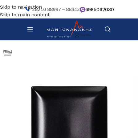
Skip to navigation
28210 88997 – 88442
6985062030
Skip to main content
Αρχική σελίδα
/
Επιτραπέζια Είδη
/
Πιάτα