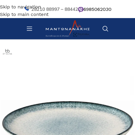
Skip to navigation
28210 88997 – 88442
6985062030
Skip to main content
Αρχική σελίδα
/
Επιτραπέζια Είδη
/
Πιάτα