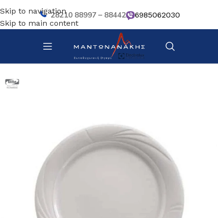
Skip to navigation
28210 88997 – 88442
6985062030
Skip to main content
Αρχική σελίδα
/
Επιτραπέζια Είδη
/
Πιάτα