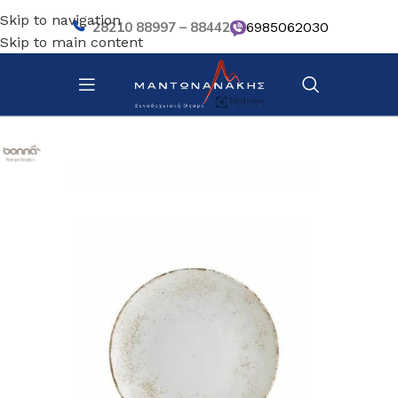
Skip to navigation
28210 88997 – 88442
6985062030
Skip to main content
Αρχική σελίδα
/
Επιτραπέζια Είδη
/
Πιάτα