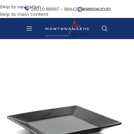
Skip to navigation
28210 88997 – 88442
6985062030
Skip to main content
Αρχική σελίδα
/
Επιτραπέζια Είδη
/
Πιάτα