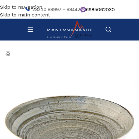
Skip to navigation
28210 88997 – 88442
6985062030
Skip to main content
Αρχική σελίδα
/
Επιτραπέζια Είδη
/
Πιάτα