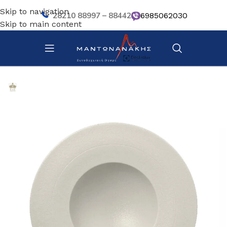
Skip to navigation
28210 88997 – 88442
6985062030
Skip to main content
Αρχική σελίδα
/
Επιτραπέζια Είδη
/
Πιάτα