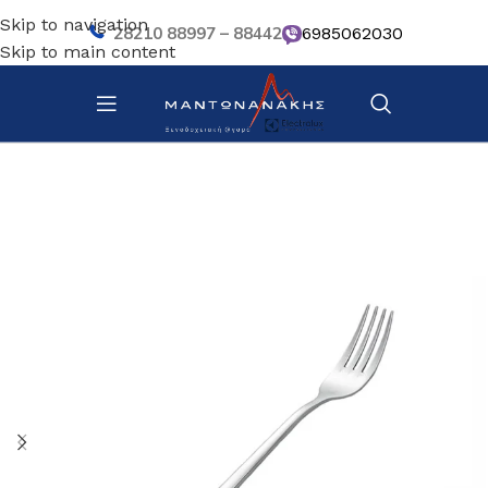
Skip to navigation
28210 88997 – 88442
6985062030
Skip to main content
Αρχική σελίδα
/
Επιτραπέζια Είδη
/
Μαχαιροπίρουνα