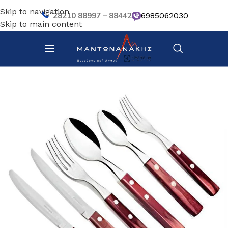
Skip to navigation
28210 88997 – 88442
6985062030
Skip to main content
Αρχική σελίδα
/
Επιτραπέζια Είδη
/
Μαχαιροπίρουνα