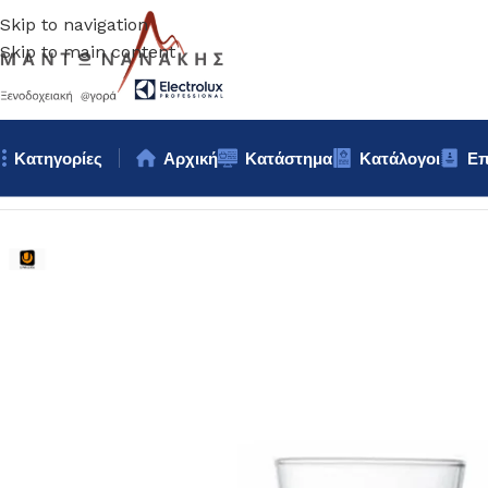
Skip to navigation
Skip to main content
Κατηγορίες
Αρχική
Κατάστημα
Κατάλογοι
Επ
Αρχική σελίδα
/
Επιτραπέζια Είδη
/
Ποτήρια
/
ΠΟΤΗΡΙ ΜΠΥΡΑΣ un