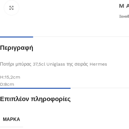
Κλικ για μεγέθυνση
Περιγραφή
Ποτήρι μπύρας 37,5cl Uniglass της σειράς Hermes
H:15,2cm
D:8cm
Πιάτα
Επιπλέον πληροφορίες
Δείτε Περισσότερα
ΜΆΡΚΑ