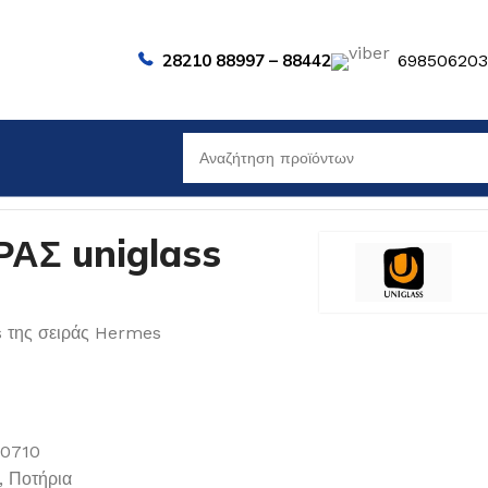
28210 88997 – 88442
69850620
ΑΣ uniglass
s της σειράς Hermes
00710
,
Ποτήρια