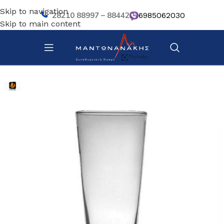
Skip to navigation
28210 88997 – 88442
6985062030
Skip to main content
Αρχική σελίδα
/
Επιτραπέζια Είδη
/
Ποτήρια