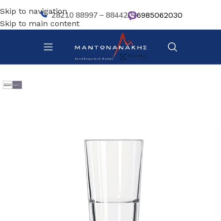
Skip to navigation
28210 88997 – 88442
6985062030
Skip to main content
Αρχική σελίδα
/
Επιτραπέζια Είδη
/
Ποτήρια