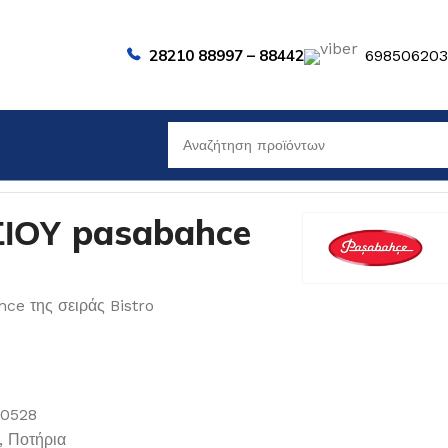
28210 88997 – 88442
69850620
ΙΟΥ pasabahce
ce της σειράς Bistro
00528
,
Ποτήρια