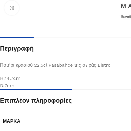
Κλικ για μεγέθυνση
Περιγραφή
Ποτήρι κρασιού 22,5cl Pasabahce της σειράς Bistro
H:14,7cm
D:7cm
Πιάτα
Επιπλέον πληροφορίες
Δείτε Περισσότερα
ΜΆΡΚΑ