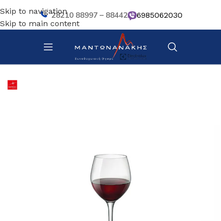
Skip to navigation
28210 88997 – 88442
6985062030
Skip to main content
Αρχική σελίδα
/
Επιτραπέζια Είδη
/
Ποτήρια