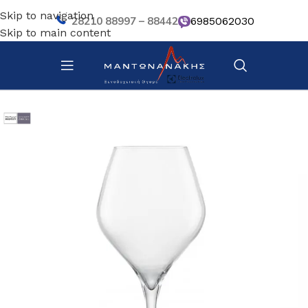
Skip to navigation
28210 88997 – 88442
6985062030
Skip to main content
Αρχική σελίδα
/
Επιτραπέζια Είδη
/
Ποτήρια