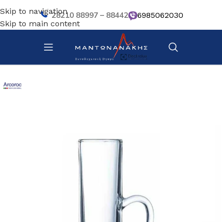
Skip to navigation
28210 88997 – 88442
6985062030
Skip to main content
Αρχική σελίδα
/
Επιτραπέζια Είδη
/
Ποτήρια