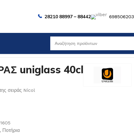
28210 88997 – 88442
69850620
Σ uniglass 40cl
της σειράς Nicol
01605
,
Ποτήρια