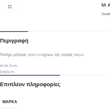
Κλικ για μεγέθυνση
Περιγραφή
Ποτήρι μπύρας 40cl Uniglass της σειράς Nicol
H:14,7cm
D:8,1cm
Πιάτα
Επιπλέον πληροφορίες
Δείτε Περισσότερα
ΜΆΡΚΑ