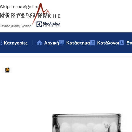
Skip to navigation
Skip to main content
Κατηγορίες
Αρχική
Κατάστημα
Κατάλογοι
Επ
Αρχική σελίδα
/
Επιτραπέζια Είδη
/
Ποτήρια
/
ΠΟΤΗΡΙ ΜΠΥΡΑΣ u