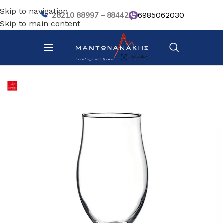
Skip to navigation
28210 88997 – 88442
6985062030
Skip to main content
Αρχική σελίδα
/
Επιτραπέζια Είδη
/
Ποτήρια