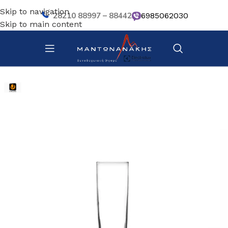
Skip to navigation
28210 88997 – 88442
6985062030
Skip to main content
Αρχική σελίδα
/
Επιτραπέζια Είδη
/
Ποτήρια